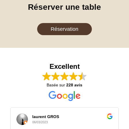
Réserver une table
Réservation
Excellent
Basée sur
228 avis
laurent GROS
T
06/03/2023
2